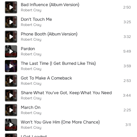
Bad Influence (Album Version)
2:50
Robert Cray
Don't Touch Me
3:25
Robert Cray
Phone Booth (Album Version)
3:32
Robert Cray
Pardon
5:49
Robert Cray
The Last Time (I Get Burned Like This)
3:59
Robert Cray
Got To Make A Comeback
2:53
Robert Cray
Share What You've Got, Keep What You Need
3:44
Robert Cray
March On
2:25
Robert Cray
Won't You Give Him (One More Chance)
3:11
Robert Cray
I Got Loaded