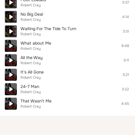
3:37
Robert Cray
No Big Deal
4:14
Robert Cray
Waiting For The Tide To Turn
3:31
Robert Cray
What about Me
6:48
Robert Cray
All the Way
5:11
Robert Cray
It's All Gone
5:21
Robert Cray
24-7 Man
3:22
Robert Cray
That Wasn't Me
4:45
Robert Cray