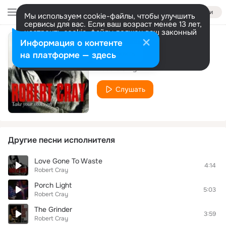
Войти
Мы используем cookie-файлы, чтобы улучшить
сервисы для вас. Если ваш возраст менее 13 лет,
настроить cookie-файлы должен ваш законный
представитель.
Больше информации
Информация о контенте
Living Proof
Разрешить все
Настроить
на платформе — здесь
Robert Cray
Слушать
Другие песни исполнителя
Love Gone To Waste
4:14
Robert Cray
Porch Light
5:03
Robert Cray
The Grinder
3:59
Robert Cray