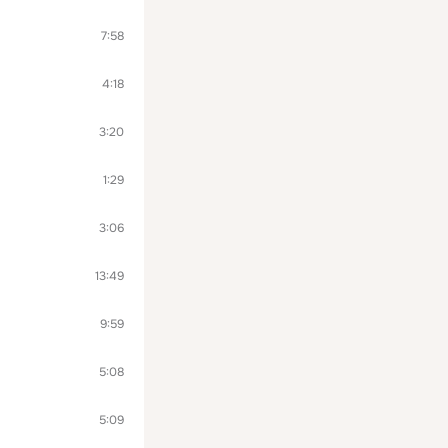
7:58
4:18
3:20
1:29
3:06
13:49
9:59
5:08
5:09