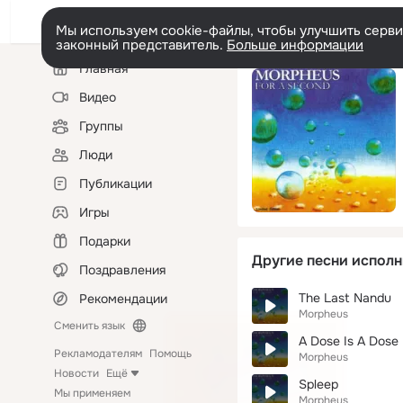
Мы используем cookie-файлы, чтобы улучшить сервис
законный представитель.
Больше информации
Левая
Главная
колонка
Видео
Группы
Люди
Публикации
Игры
Подарки
Другие песни исполн
Поздравления
The Last Nandu
Рекомендации
Morpheus
Сменить язык
A Dose Is A Dose
Рекламодателям
Помощь
Morpheus
Новости
Ещё
Spleep
Мы применяем
Morpheus