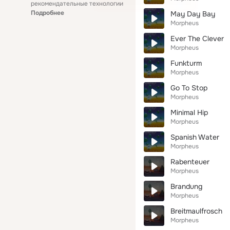
рекомендательные технологии
Подробнее
May Day Bay
Morpheus
Ever The Clever
Morpheus
Funkturm
Morpheus
Go To Stop
Morpheus
Minimal Hip
Morpheus
Spanish Water
Morpheus
Rabenteuer
Morpheus
Brandung
Morpheus
Breitmaulfrosch
Morpheus