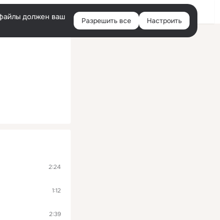
Войти
e-файлы должен ваш
Разрешить все
Настроить
Правая
колонка
2:24
1:12
2:39