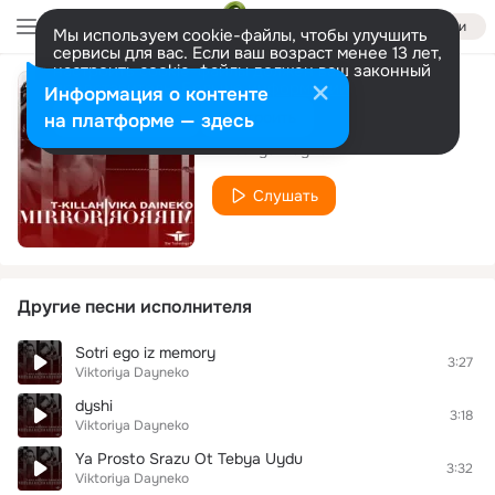
Войти
Мы используем cookie-файлы, чтобы улучшить
сервисы для вас. Если ваш возраст менее 13 лет,
настроить cookie-файлы должен ваш законный
представитель.
Больше информации
Информация о контенте
Luna Luna (Live)
Разрешить все
Настроить
на платформе — здесь
Viktoriya Dayneko
Слушать
Другие песни исполнителя
Sotri ego iz memory
3:27
Viktoriya Dayneko
dyshi
3:18
Viktoriya Dayneko
Ya Prosto Srazu Ot Tebya Uydu
3:32
Viktoriya Dayneko