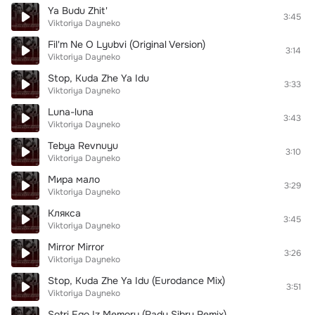
Ya Budu Zhit'
3:45
Viktoriya Dayneko
Fil'm Ne O Lyubvi (Original Version)
3:14
Viktoriya Dayneko
Stop, Kuda Zhe Ya Idu
3:33
Viktoriya Dayneko
Luna-luna
3:43
Viktoriya Dayneko
Tebya Revnuyu
3:10
Viktoriya Dayneko
Мира мало
3:29
Viktoriya Dayneko
Клякса
3:45
Viktoriya Dayneko
Mirror Mirror
3:26
Viktoriya Dayneko
Stop, Kuda Zhe Ya Idu (Eurodance Mix)
3:51
Viktoriya Dayneko
Sotri Ego Iz Memory (Radu Sibru Remix)