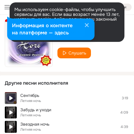
Войти
Мы используем cookie-файлы, чтобы улучшить
сервисы для вас. Если ваш возраст менее 13 лет,
настроить cookie-файлы должен ваш законный
представитель.
Больше информации
Информация о контенте
Забудь прости
Разрешить все
Настроить
на платформе — здесь
Летняя ночь
Слушать
Другие песни исполнителя
Сентябрь
3:19
Летняя ночь
Забудь и уходи
4:09
Летняя ночь
Звездная ночь
4:39
Летняя ночь