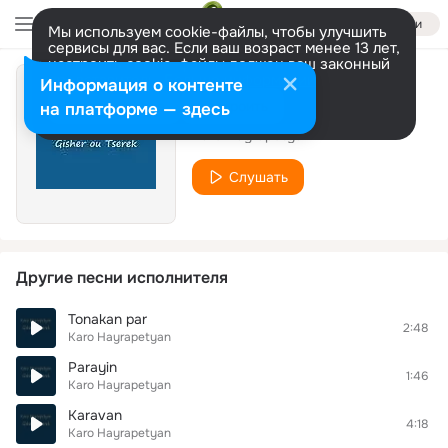
Войти
Мы используем cookie-файлы, чтобы улучшить
сервисы для вас. Если ваш возраст менее 13 лет,
настроить cookie-файлы должен ваш законный
представитель.
Больше информации
Информация о контенте
Draxti peri
Разрешить все
Настроить
на платформе — здесь
Karo Hayrapetyan
Слушать
Другие песни исполнителя
Tonakan par
2:48
Karo Hayrapetyan
Parayin
1:46
Karo Hayrapetyan
Karavan
4:18
Karo Hayrapetyan