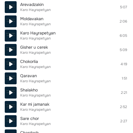
Arevadzakin
5:07
Karo Hayrapetyan
Moldavakan
2:06
Karo Hayrapetyan
Karo Hayrapetyan
6:05
Karo Hayrapetyan
Gisher u cerek
5:09
Karo Hayrapetyan
Chokorlia
4:19
Karo Hayrapetyan
Qaravan
1:51
Karo Hayrapetyan
Shalakho
2:21
Karo Hayrapetyan
Kar mi jamanak
2:52
Karo Hayrapetyan
Sare chor
2:27
Karo Hayrapetyan
Chardash