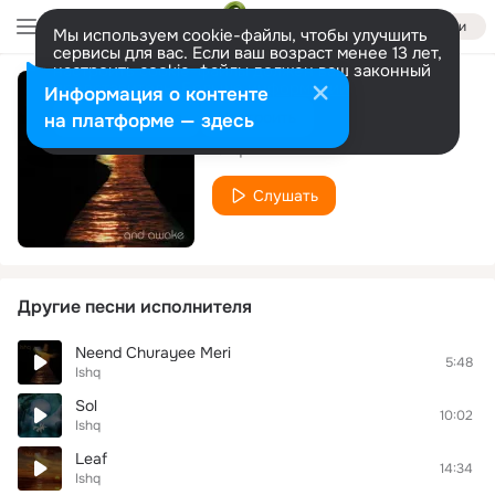
Войти
Мы используем cookie-файлы, чтобы улучшить
сервисы для вас. Если ваш возраст менее 13 лет,
настроить cookie-файлы должен ваш законный
представитель.
Больше информации
Информация о контенте
ISHQ+
Разрешить все
Настроить
на платформе — здесь
Ishq
Слушать
Другие песни исполнителя
Neend Churayee Meri
5:48
Ishq
Sol
10:02
Ishq
Leaf
14:34
Ishq