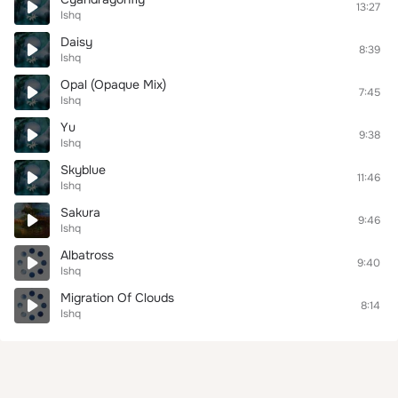
13:27
Ishq
Daisy
8:39
Ishq
Opal (Opaque Mix)
7:45
Ishq
Yu
9:38
Ishq
Skyblue
11:46
Ishq
Sakura
9:46
Ishq
Albatross
9:40
Ishq
Migration Of Clouds
8:14
Ishq