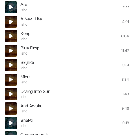
Arc
7:22
Ishq
A New Life
4:01
Ishq
Kong
6:04
Ishq
Blue Drop
11:47
Ishq
Skylike
10:31
Ishq
Mizu
8:34
Ishq
Diving Into Sun
11:43
Ishq
And Awake
9:46
Ishq
Bhakti
10:18
Ishq
Cyandragonfly