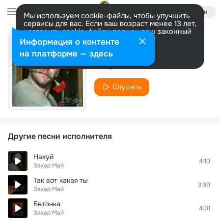
Войти
Мы используем cookie-файлы, чтобы улучшить
сервисы для вас. Если ваш возраст менее 13 лет,
настроить cookie-файлы должен ваш законный
представитель.
Больше информации
Информация о контенте
Рубаха
Разрешить все
Настроить
на платформе — здесь
Захар Май
Слушать
Другие песни исполнителя
Нахуй
4:10
Захар Май
Так вот какая ты
3:30
Захар Май
Бетонка
4:01
Захар Май