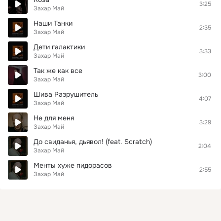
3:25
Захар Май
Наши Танки
2:35
Захар Май
Дети галактики
3:33
Захар Май
Так же как все
3:00
Захар Май
Шива Разрушитель
4:07
Захар Май
Не для меня
3:29
Захар Май
До свиданья, дьявол! (feat. Scratch)
2:04
Захар Май
Менты хуже пидорасов
2:55
Захар Май