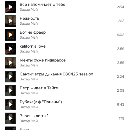
Все напоминает о тебе
2:54
Захар Май
Нежность
2:13
Захар Май
Бог не фраер
4:02
Захар Май
kalifornia love
3:59
Захар Май
Менты хуже пидарасов
2:59
Захар Май
Сантиметры дыхания 080425 session
2:24
Захар Май
Петр живет в Тайге
2:08
Захар Май
Рубаха(к ф ''Пацаны'')
6:43
Захар Май
Знаешь ли ты?
1:19
Захар Май
Коза