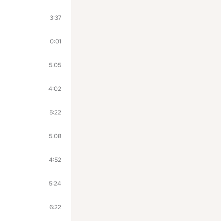
3:37
0:01
5:05
4:02
5:22
5:08
4:52
5:24
6:22