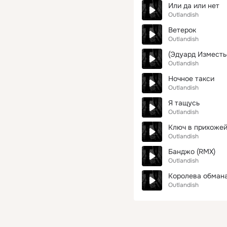
Или да или нет
Outlandish
Ветерок
Outlandish
(Эдуард Изместь
Outlandish
Ночное такси
Outlandish
Я тащусь
Outlandish
Ключ в прихожей
Outlandish
Банджо (RMX)
Outlandish
Королева обман
Outlandish