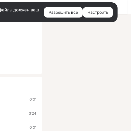
Войти
e-файлы должен ваш
Разрешить все
Настроить
Правая
колонка
0:01
3:24
0:01