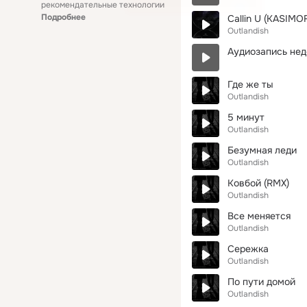
рекомендательные технологии
Подробнее
Callin U (KASIMO
Outlandish
Аудиозапись нед
Где же ты
Outlandish
5 минут
Outlandish
Безумная леди
Outlandish
Ковбой (RMX)
Outlandish
Все меняется
Outlandish
Сережка
Outlandish
По пути домой
Outlandish