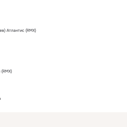
ев) Атлантис (RMX)
 (RMX)
а