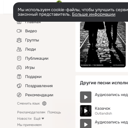
Мы используем cookie-файлы, чтобы улучшить сервис
законный представитель.
Больше информации
Левая
Главная
колонка
Видео
Группы
Люди
Публикации
Игры
Подарки
Другие песни исполн
Поздравления
Аудиозапись нед
Рекомендации
Сменить язык
Казачок
Рекламодателям
Помощь
Outlandish
Новости
Ещё
Аудиозапись нед
Мы применяем