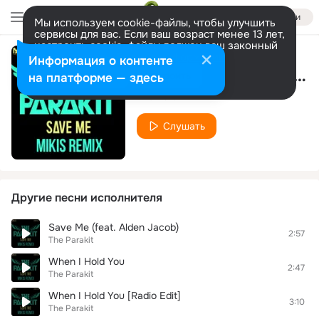
Войти
Мы используем cookie-файлы, чтобы улучшить
сервисы для вас. Если ваш возраст менее 13 лет,
настроить cookie-файлы должен ваш законный
представитель.
Больше информации
Информация о контенте
Save Me (Dj Sasha Wells Remix) (Aden Jacob & Anchalee)
Разрешить все
Настроить
на платформе — здесь
The Parakit
Слушать
Другие песни исполнителя
Save Me (feat. Alden Jacob)
2:57
The Parakit
When I Hold You
2:47
The Parakit
When I Hold You [Radio Edit]
3:10
The Parakit