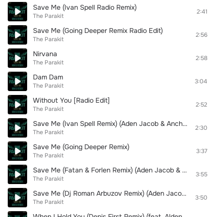
Save Me (Ivan Spell Radio Remix)
2:41
The Parakit
Save Me (Going Deeper Remix Radio Edit)
2:56
The Parakit
Nirvana
2:58
The Parakit
Dam Dam
3:04
The Parakit
Without You [Radio Edit]
2:52
The Parakit
Save Me (Ivan Spell Remix) (Aden Jacob & Anchalee)
2:30
The Parakit
Save Me (Going Deeper Remix)
3:37
The Parakit
Save Me (Fatan & Forlen Remix) (Aden Jacob & Anchalee)
3:55
The Parakit
Save Me (Dj Roman Arbuzov Remix) (Aden Jacob & Anchalee)
3:50
The Parakit
When I Hold You (Denis First Remix) (feat. Alden Jacob)