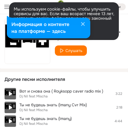
Войти
Мы используем cookie-файлы, чтобы улучшить
сервисы для вас. Если ваш возраст менее 13 лет,
настроить cookie-файлы должен ваш законный
представитель.
Больше информации
Информация о контенте
It's Not Over Yet ( Radio Grace cover mix )
Разрешить все
Настроить
на платформе — здесь
Dj Nil feat Mischa
Слушать
Другие песни исполнителя
Вот и снова она ( Royksopp caver radio mix )
3:22
Dj Nil feat Mischa
Ты не будешь знать (Imany Cvr Mix)
2:18
Dj Nil feat Mischa
Ты не будешь знать (Imany)
4:44
Dj Nil feat Mischa