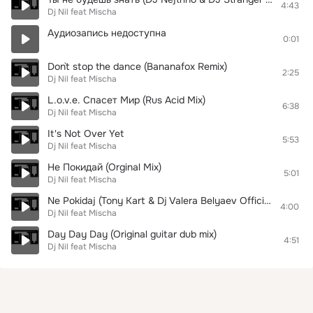
4:43
Dj Nil feat Mischa
Аудиозапись недоступна
0:01
Don`t stop the dance (Bananafox Remix)
2:25
Dj Nil feat Mischa
L.o.v.e. Спасет Мир (Rus Acid Mix)
6:38
Dj Nil feat Mischa
It's Not Over Yet
5:53
Dj Nil feat Mischa
Не Покидай (Orginal Mix)
5:01
Dj Nil feat Mischa
Ne Pokidaj (Tony Kart & Dj Valera Belyaev Official Remix)
4:00
Dj Nil feat Mischa
Day Day Day (Original guitar dub mix)
4:51
Dj Nil feat Mischa