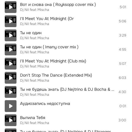
Вот и снова она ( Royksopp cover mix )
5:01
Dj Nil feat Mischa
I'll Meet You At Midnight (Or
5:06
Dj Nil feat Mischa
Ты не один
3:29
Dj Nil feat Mischa
Ты не один ( Imany cover mix )
4:55
Dj Nil feat Mischa
I'll Meet You At Midnight (Club mix)
5:07
Dj Nil feat Mischa
Don't Stop The Dance (Extended Mix)
6:03
Dj Nil feat Mischa
Ты не будешь знать (DJ Nejtrino & DJ Bocha & DJ Stranger remix)
4:30
Dj Nil feat Mischa
Аудиозапись недоступна
0:01
Выпила Тебя
3:00
Dj Nil feat Mischa
Ты не будешь знать (DJ Nejtrino & DJ Stranger Remix)