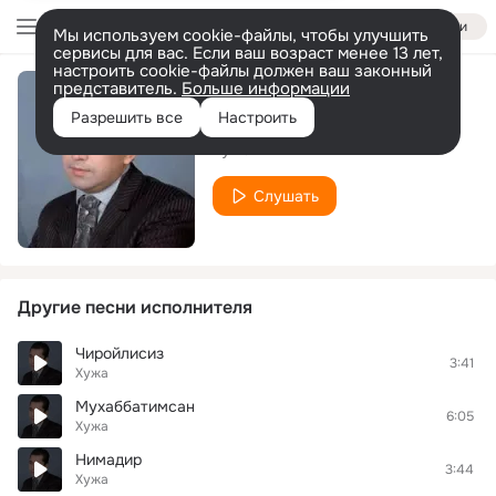
Войти
Мы используем cookie-файлы, чтобы улучшить
сервисы для вас. Если ваш возраст менее 13 лет,
настроить cookie-файлы должен ваш законный
представитель.
Больше информации
Онажон
Разрешить все
Настроить
Хужа
Слушать
Другие песни исполнителя
Чиройлисиз
3:41
Хужа
Мухаббатимсан
6:05
Хужа
Нимадир
3:44
Хужа