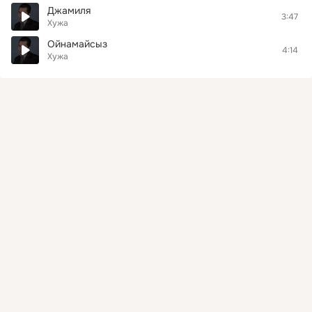
Джамиля
3:47
Хужа
Ойнамайсыз
4:14
Хужа