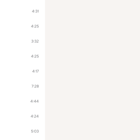
4:31
4:25
3:32
4:25
4:17
7:28
4:44
4:24
5:03