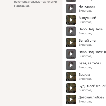
рекомендательные технологии
Подробнее
Не говори
Виноград
Выпускной
Виноград
Небо Над Нами
Виноград
Белый снег
Виноград
Небо Над Нами (D
Виноград
Батя, за тебя+
Виноград
Водила
Виноград
Будь моей жено
Виноград
Детская любовь
Виноград