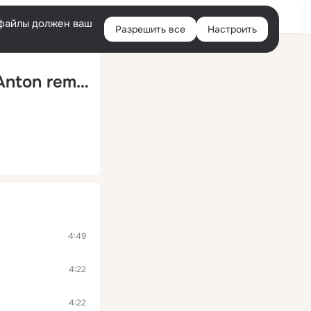
Войти
e-файлы должен ваш
Разрешить все
Настроить
Правая
колонка
Небо над нами (Dj Denis Rublev & Dj Anton remix)
4:49
4:22
4:22