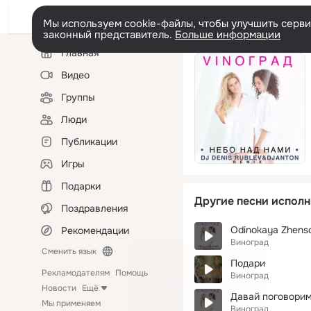
Мы используем cookie-файлы, чтобы улучшить сервис
законный представитель.
Больше информации
Левая
Главная
колонка
Видео
Группы
Люди
Публикации
Игры
Подарки
Другие песни исполн
Поздравления
Odinokaya Zhens
Рекомендации
Виноград
Сменить язык
Подари
Рекламодателям
Помощь
Виноград
Новости
Ещё
Давай поговори
Мы применяем
Виноград