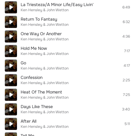
La Triesteza/A Minor Life/Easy Livin'
6:49
Ken Hensley & John Wetton
Return To Fantasy
6:32
Ken Hensley & John Wetton
One Way Or Another
4:36
Ken Hensley & John Wetton
Hold Me Now
7:17
Ken Hensley & John Wetton
Go
4:17
Ken Hensley & John Wetton
Confession
2:25
Ken Hensley & John Wetton
Heat Of The Moment
7:25
Ken Hensley & John Wetton
Days Like These
3:40
Ken Hensley & John Wetton
After All
5:11
Ken Hensley & John Wetton
Tell Me