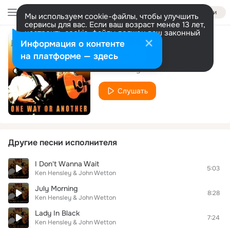
Войти
Мы используем cookie-файлы, чтобы улучшить
сервисы для вас. Если ваш возраст менее 13 лет,
настроить cookie-файлы должен ваш законный
представитель.
Больше информации
Информация о контенте
Battlelines
Разрешить все
Настроить
на платформе — здесь
Ken Hensley & John Wetton
Слушать
Другие песни исполнителя
I Don't Wanna Wait
5:03
Ken Hensley & John Wetton
July Morning
8:28
Ken Hensley & John Wetton
Lady In Black
7:24
Ken Hensley & John Wetton