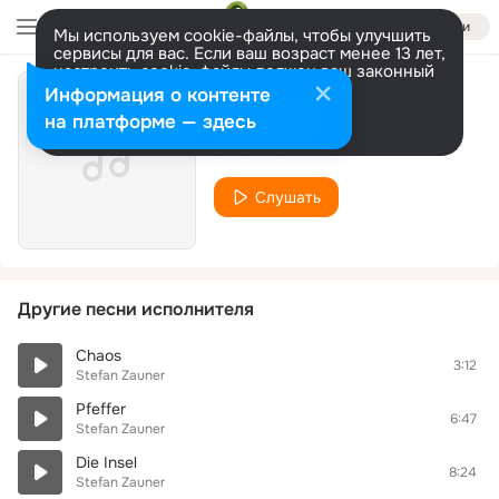
Войти
Мы используем cookie-файлы, чтобы улучшить
сервисы для вас. Если ваш возраст менее 13 лет,
настроить cookie-файлы должен ваш законный
представитель.
Больше информации
Информация о контенте
Martin
Разрешить все
Настроить
на платформе — здесь
Stefan Zauner
Слушать
Другие песни исполнителя
Chaos
3:12
Stefan Zauner
Pfeffer
6:47
Stefan Zauner
Die Insel
8:24
Stefan Zauner