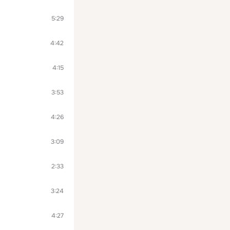
5:29
4:42
4:15
3:53
4:26
3:09
2:33
3:24
4:27