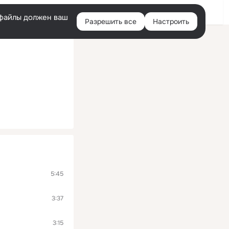
Войти
e-файлы должен ваш
Разрешить все
Настроить
Правая
колонка
5:45
3:37
3:15