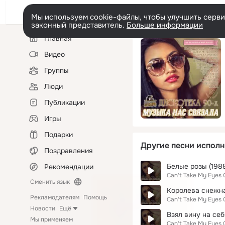
Мы используем cookie-файлы, чтобы улучшить сервис
законный представитель.
Больше информации
Левая
Главная
колонка
Видео
Группы
Люди
Публикации
Игры
Подарки
Другие песни исполн
Поздравления
Белые розы (198
Рекомендации
Can't Take My Eyes 
Сменить язык
Королева снежн
Рекламодателям
Помощь
Can't Take My Eyes 
Новости
Ещё
Взял вину на себ
Мы применяем
Can't Take My Eyes 