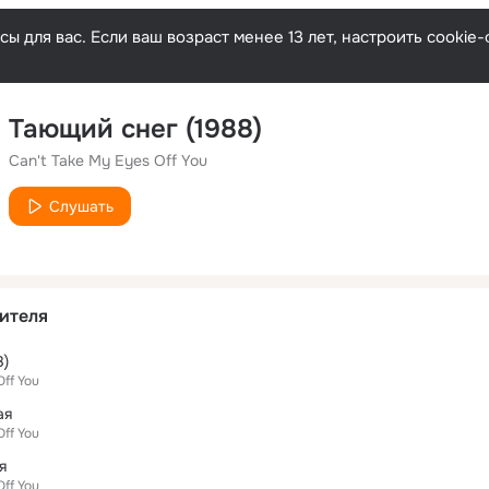
ы для вас. Если ваш возраст менее 13 лет, настроить cooki
Тающий снег (1988)
Can't Take My Eyes Off You
Слушать
ителя
8)
Off You
ая
Off You
я
Off You