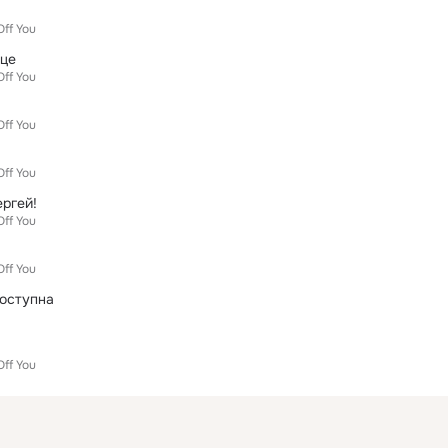
Off You
це
Off You
Off You
Off You
ергей!
Off You
Off You
оступна
Off You