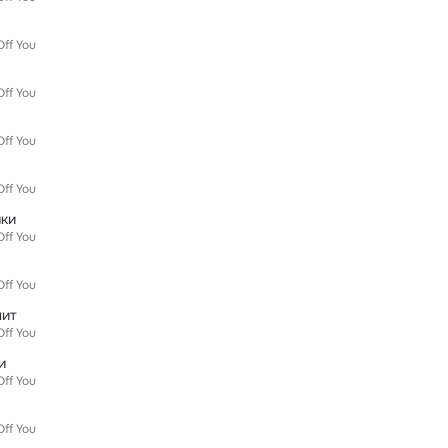
Off You
Off You
Off You
Off You
чки
Off You
Off You
нит
Off You
и
Off You
Off You