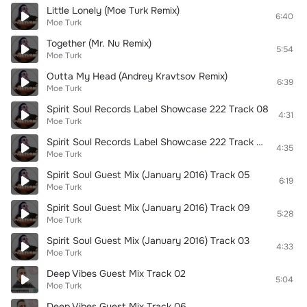
Little Lonely (Moe Turk Remix)
6:40
Moe Turk
Together (Mr. Nu Remix)
5:54
Moe Turk
Outta My Head (Andrey Kravtsov Remix)
6:39
Moe Turk
Spirit Soul Records Label Showcase 222 Track 08
4:31
Moe Turk
Spirit Soul Records Label Showcase 222 Тrack 09
4:35
Moe Turk
Spirit Soul Guest Mix (January 2016) Track 05
6:19
Moe Turk
Spirit Soul Guest Mix (January 2016) Track 09
5:28
Moe Turk
Spirit Soul Guest Mix (January 2016) Track 03
4:33
Moe Turk
Deep Vibes Guest Mix Track 02
5:04
Moe Turk
Deep Vibes Guest Mix Track 06