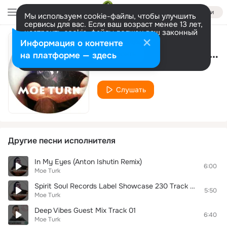
Войти
Мы используем cookie-файлы, чтобы улучшить
сервисы для вас. Если ваш возраст менее 13 лет,
настроить cookie-файлы должен ваш законный
представитель.
Больше информации
Информация о контенте
Spirit Soul Guest Mix (January 2016) Track 01
Разрешить все
Настроить
на платформе — здесь
Moe Turk
Слушать
Другие песни исполнителя
In My Eyes (Anton Ishutin Remix)
6:00
Moe Turk
Spirit Soul Records Label Showcase 230 Track 04
5:50
Moe Turk
Deep Vibes Guest Mix Track 01
6:40
Moe Turk