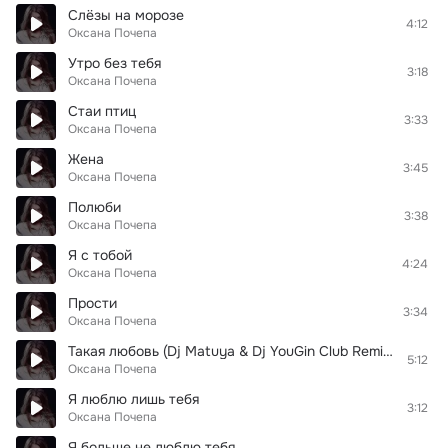
Слёзы на морозе
4:12
Оксана Почепа
Утро без тебя
3:18
Оксана Почепа
Стаи птиц
3:33
Оксана Почепа
Жена
3:45
Оксана Почепа
Полюби
3:38
Оксана Почепа
Я с тобой
4:24
Оксана Почепа
Прости
3:34
Оксана Почепа
Такая любовь (Dj Matuya & Dj YouGin Club Remix 2009)
5:12
Оксана Почепа
Я люблю лишь тебя
3:12
Оксана Почепа
Я больше не люблю тебя