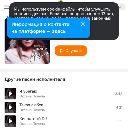
Войти
Мы используем cookie-файлы, чтобы улучшить
сервисы для вас. Если ваш возраст менее 13 лет,
настроить cookie-файлы должен ваш законный
представитель.
Больше информации
Информация о контенте
Подруга
Разрешить все
Настроить
на платформе — здесь
Оксана Почепа
Слушать
Другие песни исполнителя
Я убегаю
3:42
Оксана Почепа
Такая любовь
4:21
Оксана Почепа
Кислотный DJ
3:55
Оксана Почепа