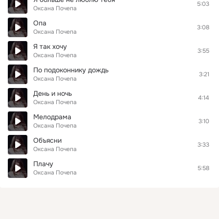
5:03
Оксана Почепа
Опа
3:08
Оксана Почепа
Я так хочу
3:55
Оксана Почепа
По подоконнику дождь
3:21
Оксана Почепа
День и ночь
4:14
Оксана Почепа
Мелодрама
3:10
Оксана Почепа
Объясни
3:33
Оксана Почепа
Плачу
5:58
Оксана Почепа