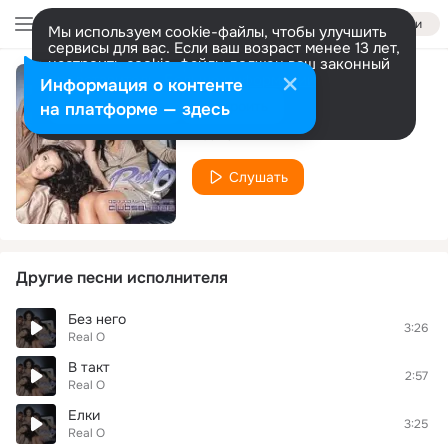
Войти
Мы используем cookie-файлы, чтобы улучшить
сервисы для вас. Если ваш возраст менее 13 лет,
настроить cookie-файлы должен ваш законный
представитель.
Больше информации
Информация о контенте
Вишня
Разрешить все
Настроить
на платформе — здесь
Real O
Слушать
Другие песни исполнителя
Без него
3:26
Real O
В такт
2:57
Real O
Елки
3:25
Real O