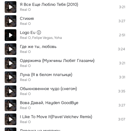
Я Все Еще Люблю Тебя (2010)
3:21
Real O
Стихия
3:27
Real O
Logo Eu
2:51
Real O
Felipe Vegas
Yoha
Где же ты, любовь
3:24
Real O
Одержима (Мужчины Любят Глазами)
3:21
Real O
Луна (Я в белом платьице)
3:31
Real O
Обыкновенное чудо (снегом)
3:35
Real O
Вова Давай, Hayden GoodBye
3:27
Real O
I Like To Move It(Pavel Velchev Remix)
3:07
Real O
Девочка на миллион