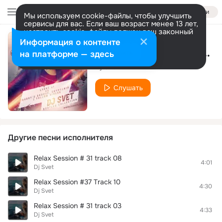
Войти
Мы используем cookie-файлы, чтобы улучшить
сервисы для вас. Если ваш возраст менее 13 лет,
настроить cookie-файлы должен ваш законный
представитель.
Больше информации
Информация о контенте
DEEP LIGHT # 82 track 08
Разрешить все
Настроить
на платформе — здесь
Dj Svet
Слушать
Другие песни исполнителя
Relax Session # 31 track 08
4:01
Dj Svet
Relax Session #37 Track 10
4:30
Dj Svet
Relax Session # 31 track 03
4:33
Dj Svet