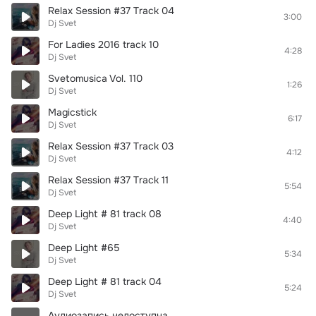
Relax Session #37 Track 04
3:00
Dj Svet
For Ladies 2016 track 10
4:28
Dj Svet
Svetomusica Vol. 110
1:26
Dj Svet
Magicstick
6:17
Dj Svet
Relax Session #37 Track 03
4:12
Dj Svet
Relax Session #37 Track 11
5:54
Dj Svet
Deep Light # 81 track 08
4:40
Dj Svet
Deep Light #65
5:34
Dj Svet
Deep Light # 81 track 04
5:24
Dj Svet
Аудиозапись недоступна