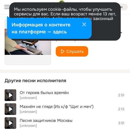
Войти
Мы используем cookie-файлы, чтобы улучшить
сервисы для вас. Если ваш возраст менее 13 лет,
настроить cookie-файлы должен ваш законный
представитель.
Больше информации
Информация о контенте
57. Дискотека авария - Пей пиво @ ГОП FM
Разрешить все
Настроить
на платформе — здесь
[unknown]
Слушать
Другие песни исполнителя
От героев былых времён
2:51
[unknown]
Махнём не глядя (Из к/ф "Щит и меч")
2:13
[unknown]
Песня защитников Москвы
3:51
[unknown]