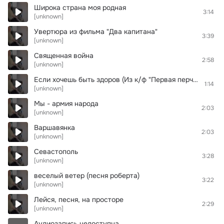
Широка страна моя родная
3:14
[unknown]
Увертюра из фильма "Два капитана"
3:39
[unknown]
Священная война
2:58
[unknown]
Если хочешь быть здоров (Из к/ф "Первая перчатка")
1:14
[unknown]
Мы - армия народа
2:03
[unknown]
Варшавянка
2:03
[unknown]
Севастополь
3:28
[unknown]
веселый ветер (песня роберта)
3:22
[unknown]
Лейся, песня, на просторе
2:29
[unknown]
Аудиозапись недоступна