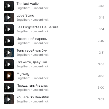
The last waltz
2:57
Engelbert Humperdinck
Love Story
3:19
Engelbert Humperdinck
Les Bicyclettes De Belsize
3:14
Engelbert Humperdinck
Искренний парень
2:40
Engelbert Humperdinck
Тень твоей улыбки
2:31
Engelbert Humperdinck
Скажите, девушки
3:08
Engelbert Humperdinck
My way
3:53
Engelbert Humperdinck
Прощальный вальс
3:00
Engelbert Humperdinck
You Are So Beautiful
3:02
Engelbert Humperdinck