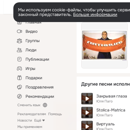
Мы используем cookie-файлы, чтобы улучшить сервис
законный представитель.
Больше информации
Левая
Главная
колонка
Видео
Группы
Люди
Публикации
Игры
Подарки
Другие песни исполн
Поздравления
Закрывая глаза
Рекомендации
Юля Паго
Сменить язык
Stolica-Matrica
Рекламодателям
Помощь
Юля Паго
Новости
Ещё
Виртуаль
Мы применяем
Юля Паго