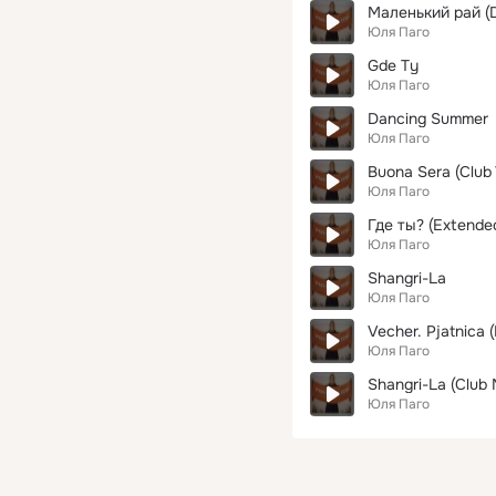
Маленький рай (D
Юля Паго
Gde Ty
Юля Паго
Dancing Summer
Юля Паго
Buona Sera (Club 
Юля Паго
Где ты? (Extende
Юля Паго
Shangri-La
Юля Паго
Vecher. Pjatnica 
Юля Паго
Shangri-La (Club 
Юля Паго