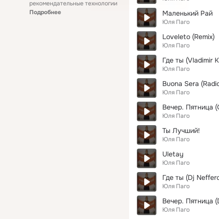
рекомендательные технологии
Подробнее
Маленький Рай
Юля Паго
Loveleto (Remix)
Юля Паго
Где ты (Vladimir 
Юля Паго
Buona Sera (Radio
Юля Паго
Вечер. Пятница 
Юля Паго
Ты Лучший!
Юля Паго
Uletay
Юля Паго
Где ты (Dj Neffer
Юля Паго
Вечер. Пятница (
Юля Паго