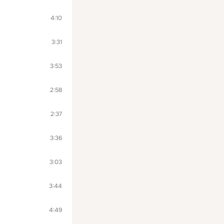
4:10
3:31
3:53
2:58
2:37
3:36
3:03
3:44
4:49