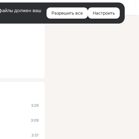
Войти
e-файлы должен ваш
Разрешить все
Настроить
Правая
колонка
3:29
3:09
3:37