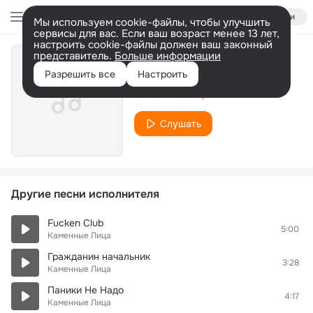
Войти
Мы используем cookie-файлы, чтобы улучшить
сервисы для вас. Если ваш возраст менее 13 лет,
настроить cookie-файлы должен ваш законный
представитель.
Больше информации
Город
Разрешить все
Настроить
Каменные Лица
Слушать
Другие песни исполнителя
Fucken Club
5:00
Каменные Лица
Гражданин начальник
3:28
Каменные Лица
Паники Не Надо
4:17
Каменные Лица