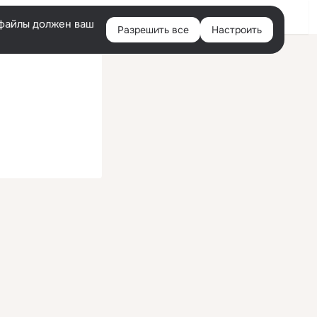
Войти
e-файлы должен ваш
Разрешить все
Настроить
Правая
колонка