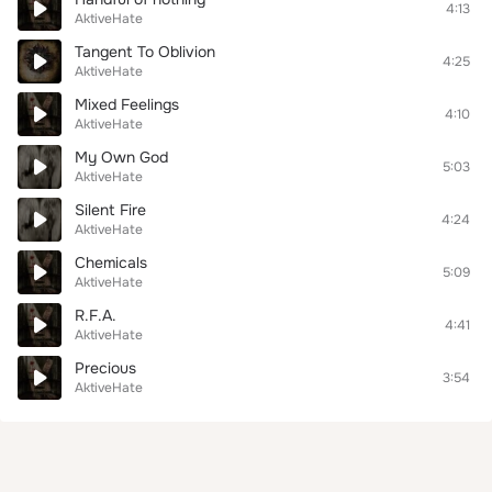
4:13
AktiveHate
Tangent To Oblivion
4:25
AktiveHate
Mixed Feelings
4:10
AktiveHate
My Own God
5:03
AktiveHate
Silent Fire
4:24
AktiveHate
Chemicals
5:09
AktiveHate
R.F.A.
4:41
AktiveHate
Precious
3:54
AktiveHate