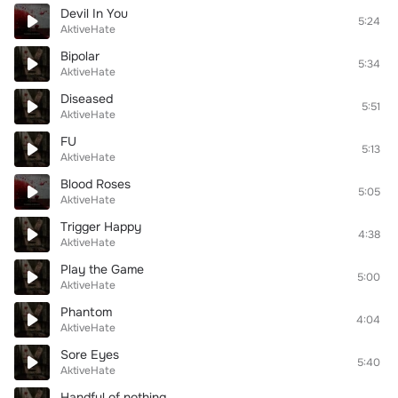
Devil In You
5:24
AktiveHate
Bipolar
5:34
AktiveHate
Diseased
5:51
AktiveHate
FU
5:13
AktiveHate
Blood Roses
5:05
AktiveHate
Trigger Happy
4:38
AktiveHate
Play the Game
5:00
AktiveHate
Phantom
4:04
AktiveHate
Sore Eyes
5:40
AktiveHate
Handful of nothing