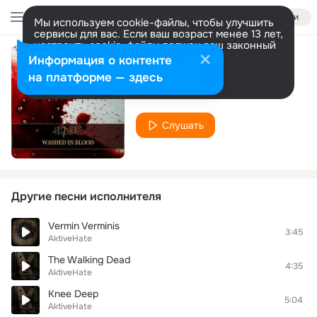
Войти
Мы используем cookie-файлы, чтобы улучшить
сервисы для вас. Если ваш возраст менее 13 лет,
настроить cookie-файлы должен ваш законный
представитель.
Больше информации
Информация о контенте
Marching To Hell
Разрешить все
Настроить
на платформе — здесь
AktiveHate
Слушать
Другие песни исполнителя
Vermin Verminis
3:45
AktiveHate
The Walking Dead
4:35
AktiveHate
Knee Deep
5:04
AktiveHate