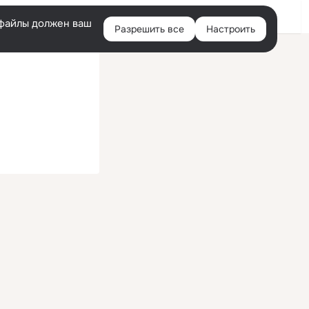
Войти
e-файлы должен ваш
Разрешить все
Настроить
Правая
колонка