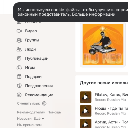
Мы используем cookie-файлы, чтобы улучшить сервис
законный представитель.
Больше информации
Левая
Главная
колонка
Видео
Группы
Люди
Публикации
Игры
Подарки
Другие песни исполн
Поздравления
Filatov, Karas, В
Рекомендации
Record Russian Mix
Сменить язык
Нюша - Где Ты Та
Рекламодателям
Помощь
Record Russian Mix
Новости
Ещё
Артик, Асти - По
Мы применяем
Record Russian Mix