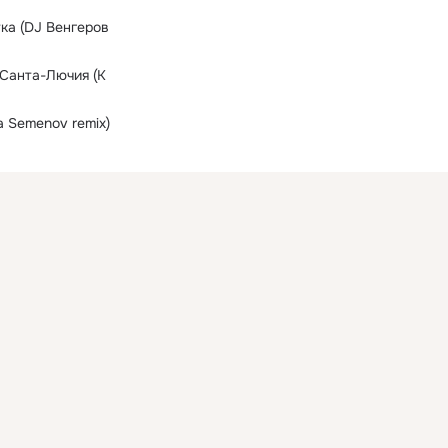
ка (DJ Венгеров
 Санта-Лючия (К
a Semenov remix)