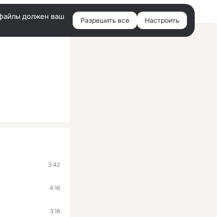
Войти
e-файлы должен ваш
Разрешить все
Настроить
Правая
колонка
3:42
4:16
3:18