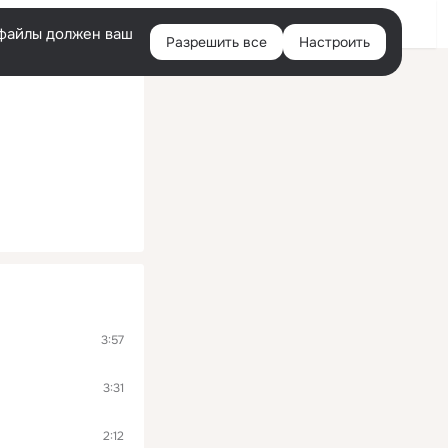
Войти
e-файлы должен ваш
Разрешить все
Настроить
Правая
колонка
3:57
3:31
2:12