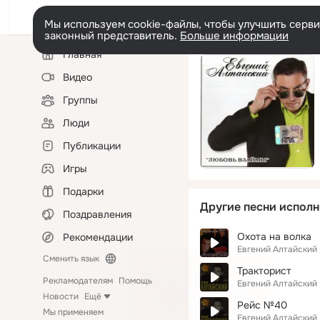
Мы используем cookie-файлы, чтобы улучшить сервис
законный представитель.
Больше информации
Левая
Главная
колонка
Видео
Группы
Люди
Публикации
Игры
Подарки
Другие песни исполн
Поздравления
Охота на волка
Рекомендации
Евгений Алтайский
Сменить язык
Тракторист
Рекламодателям
Помощь
Евгений Алтайский
Новости
Ещё
Рейс №40
Мы применяем
Евгений Алтайский