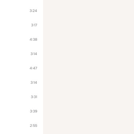
3:24
3:17
4:38
3:14
4:47
3:14
3:31
3:39
2:55