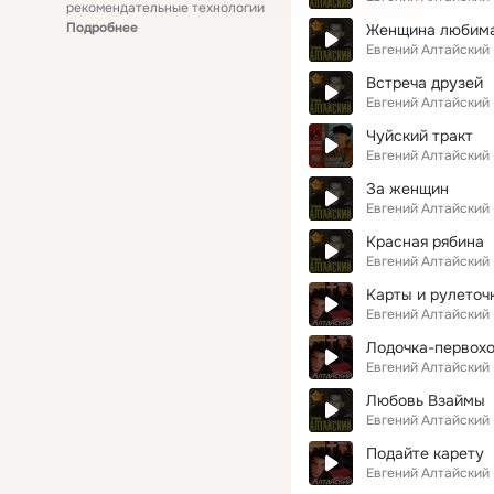
рекомендательные технологии
Подробнее
Женщина любим
Евгений Алтайский
Встреча друзей
Евгений Алтайский
Чуйский тракт
Евгений Алтайский
За женщин
Евгений Алтайский
Красная рябина
Евгений Алтайский
Карты и рулеточ
Евгений Алтайский
Лодочка-первох
Евгений Алтайский
Любовь Взаймы
Евгений Алтайский
Подайте карету
Евгений Алтайский