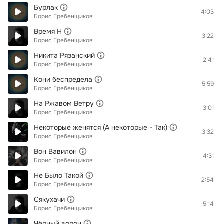
Бурлак
4:03
Борис Гребенщиков
Время Н
3:22
Борис Гребенщиков
Никита Рязанский
2:41
Борис Гребенщиков
Кони беспредела
5:59
Борис Гребенщиков
На Ржавом Ветру
3:01
Борис Гребенщиков
Некоторые женятся (А некоторые - Так)
3:32
Борис Гребенщиков
Вон Вавилон
4:31
Борис Гребенщиков
Не Было Такой
2:54
Борис Гребенщиков
Сякухачи
5:14
Борис Гребенщиков
Чёрный ворон