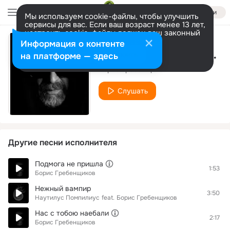
Войти
Мы используем cookie-файлы, чтобы улучшить
сервисы для вас. Если ваш возраст менее 13 лет,
настроить cookie-файлы должен ваш законный
представитель.
Больше информации
Информация о контенте
Иннокентий (поэзиа в семи частя
Разрешить все
Настроить
на платформе — здесь
Борис Гребенщиков
Слушать
Другие песни исполнителя
Подмога не пришла
1:53
Борис Гребенщиков
Нежный вампир
3:50
Наутилус Помпилиус
feat.
Борис Гребенщиков
Нас с тобою наебали
2:17
Борис Гребенщиков