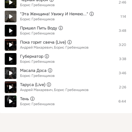
2:46
Борис Гребенщиков
"Эта Женщина! Увижу И Немею..."
1:14
Борис Гребенщиков
Пришел Пить Воду
3:48
Борис Гребенщиков
Пока горит свеча (Live)
3:20
Андрей Макаревич
Борис Гребенщиков
Губернатор
3:38
Борис Гребенщиков
Масала Доса
3:46
Борис Гребенщиков
Таруса (Live)
2:26
Андрей Макаревич
Борис Гребенщиков
Тень
6:44
Борис Гребенщиков