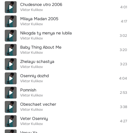
Chudesnoe utro 2006
4:01
Viktor Kulikov
Milaya Madan 2005
4:17
Viktor Kulikov
Nikogda ty menya ne lubila
3:02
Viktor Kulikov
Baby Thing About Me
3:20
Viktor Kulikov
Zhelayu schastya
3:23
Viktor Kulikov
Osenniy dozhd
4:04
Viktor Kulikov
Pomnish
2:53
Viktor Kulikov
Obeschaet vecher
3:38
Viktor Kulikov
Veter Osenniy
4:27
Viktor Kulikov
Veryu Ya