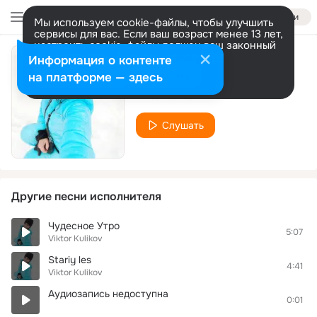
Войти
Мы используем cookie-файлы, чтобы улучшить
сервисы для вас. Если ваш возраст менее 13 лет,
настроить cookie-файлы должен ваш законный
представитель.
Больше информации
Информация о контенте
Smotry na nebesa
Разрешить все
Настроить
на платформе — здесь
Viktor Kulikov
Слушать
Другие песни исполнителя
Чудесное Утро
5:07
Viktor Kulikov
Stariy les
4:41
Viktor Kulikov
Аудиозапись недоступна
0:01