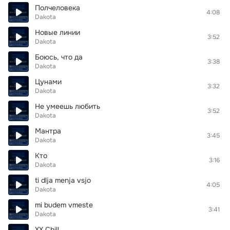
Полчеловека
4:08
Dakota
Новые линии
3:52
Dakota
Боюсь, что да
3:38
Dakota
Цунами
3:32
Dakota
Не умеешь любить
3:52
Dakota
Мантра
3:45
Dakota
Кто
3:16
Dakota
ti dlja menja vsjo
4:05
Dakota
mi budem vmeste
3:41
Dakota
XX Chill