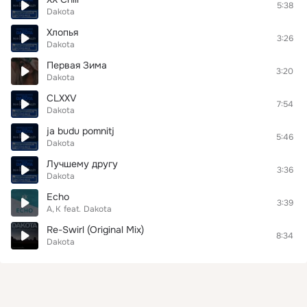
5:38
Dakota
Хлопья
3:26
Dakota
Первая Зима
3:20
Dakota
CLXXV
7:54
Dakota
ja budu pomnitj
5:46
Dakota
Лучшему другу
3:36
Dakota
Echo
3:39
A
K
feat.
Dakota
Re-Swirl (Original Mix)
8:34
Dakota