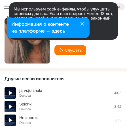
Войти
Мы используем cookie-файлы, чтобы улучшить
сервисы для вас. Если ваш возраст менее 13 лет,
настроить cookie-файлы должен ваш законный
представитель.
Больше информации
Информация о контенте
Хлопья
Разрешить все
Настроить
на платформе — здесь
Dakota
Слушать
Другие песни исполнителя
ja vsjo znala
4:03
Dakota
Spichki
3:42
Dakota
Нежность
3:33
Dakota