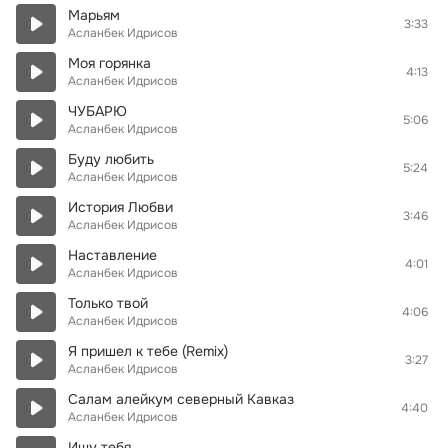
Марьям
3:33
Асланбек Идрисов
Моя горянка
4:13
Асланбек Идрисов
ЧУБАРЮ
5:06
Асланбек Идрисов
Буду любить
5:24
Асланбек Идрисов
История Любви
3:46
Асланбек Идрисов
Наставление
4:01
Асланбек Идрисов
Только твой
4:06
Асланбек Идрисов
Я пришел к тебе (Remix)
3:27
Асланбек Идрисов
Салам алейкум северный Кавказ
4:40
Асланбек Идрисов
Ишу тебя