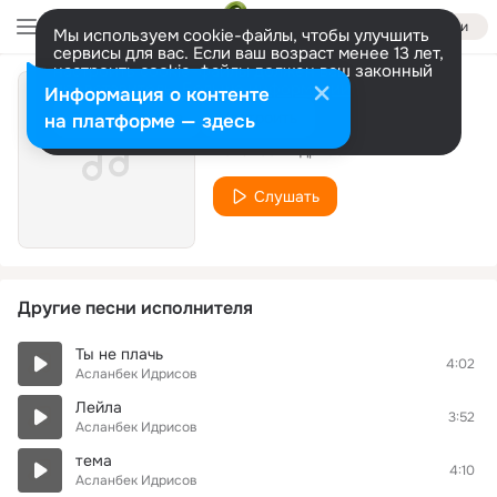
Войти
Мы используем cookie-файлы, чтобы улучшить
сервисы для вас. Если ваш возраст менее 13 лет,
настроить cookie-файлы должен ваш законный
представитель.
Больше информации
Информация о контенте
Друг сердца
Разрешить все
Настроить
на платформе — здесь
Асланбек Идрисов
Слушать
Другие песни исполнителя
Ты не плачь
4:02
Асланбек Идрисов
Лейла
3:52
Асланбек Идрисов
тема
4:10
Асланбек Идрисов