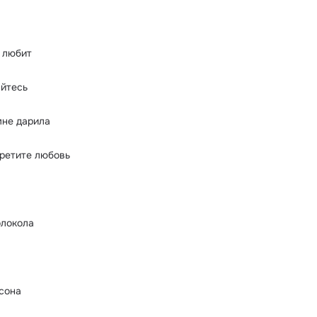
 любит
айтесь
мне дарила
третите любовь
олокола
сона