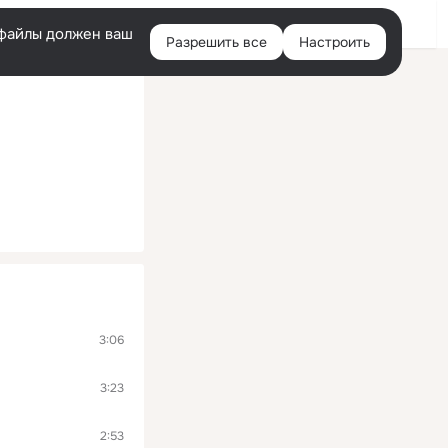
Войти
e-файлы должен ваш
Разрешить все
Настроить
Правая
колонка
3:06
3:23
2:53