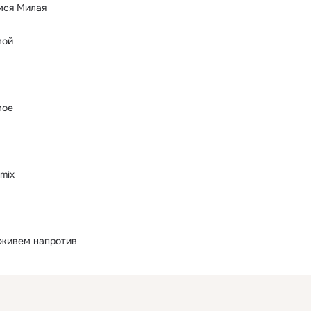
мся Милая
мой
мое
emix
 живем напротив