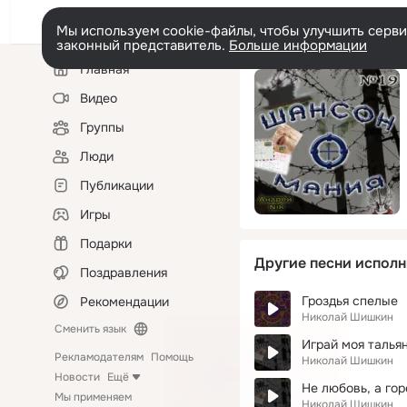
Мы используем cookie-файлы, чтобы улучшить сервис
законный представитель.
Больше информации
Левая
Главная
колонка
Видео
Группы
Люди
Публикации
Игры
Подарки
Другие песни исполн
Поздравления
Гроздья спелые
Рекомендации
Николай Шишкин
Сменить язык
Играй моя талья
Рекламодателям
Помощь
Николай Шишкин
Новости
Ещё
Не любовь, а гор
Мы применяем
Николай Шишкин