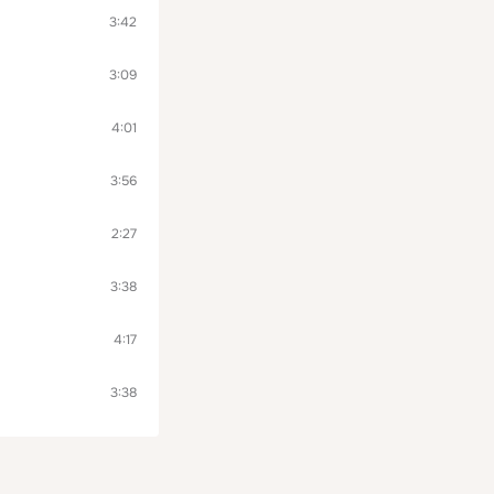
3:42
3:09
4:01
3:56
2:27
3:38
4:17
3:38