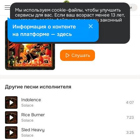
Войти
Мы используем cookie-файлы, чтобы улучшить
сервисы для вас. Если ваш возраст менее 13 лет,
настроить cookie-файлы должен ваш законный
представитель.
Больше информации
Информация о контенте
Common Cause
Разрешить все
Настроить
на платформе — здесь
Solace
Слушать
Другие песни исполнителя
Indolence
4:07
Solace
Rice Burner
7:23
Solace
Sled Heavy
3:25
Solace