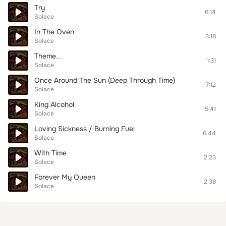
Try
6:14
Solace
In The Oven
3:18
Solace
Theme...
1:31
Solace
Once Around The Sun (Deep Through Time)
7:12
Solace
King Alcohol
5:41
Solace
Loving Sickness / Burning Fuel
6:44
Solace
With Time
2:23
Solace
Forever My Queen
2:38
Solace