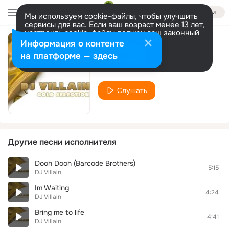
Войти
Мы используем cookie-файлы, чтобы улучшить
сервисы для вас. Если ваш возраст менее 13 лет,
настроить cookie-файлы должен ваш законный
представитель.
Больше информации
Информация о контенте
The Summer
Разрешить все
Настроить
на платформе — здесь
DJ Villain
Слушать
Другие песни исполнителя
Dooh Dooh (Barcode Brothers)
5:15
DJ Villain
Im Waiting
4:24
DJ Villain
Bring me to life
4:41
DJ Villain