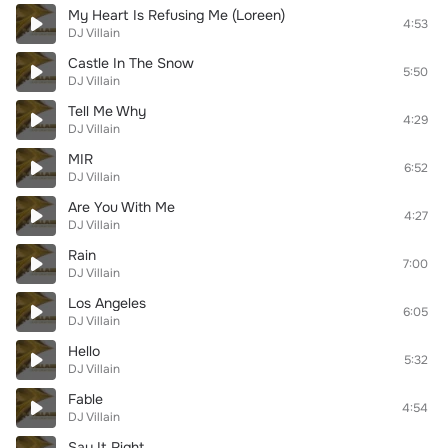
My Heart Is Refusing Me (Loreen)
4:53
DJ Villain
Castle In The Snow
5:50
DJ Villain
Tell Me Why
4:29
DJ Villain
MIR
6:52
DJ Villain
Are You With Me
4:27
DJ Villain
Rain
7:00
DJ Villain
Los Angeles
6:05
DJ Villain
Hello
5:32
DJ Villain
Fable
4:54
DJ Villain
Say It Right