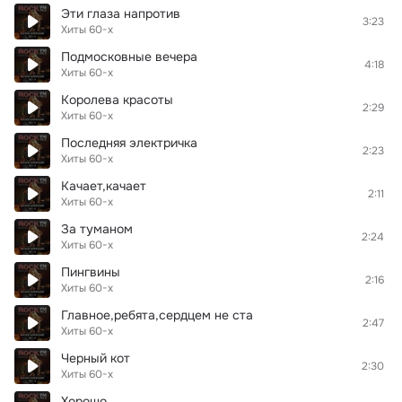
Эти глаза напротив
3:23
Хиты 60-х
Подмосковные вечера
4:18
Хиты 60-х
Королева красоты
2:29
Хиты 60-х
Последняя электричка
2:23
Хиты 60-х
Качает,качает
2:11
Хиты 60-х
За туманом
2:24
Хиты 60-х
Пингвины
2:16
Хиты 60-х
Главное,ребята,сердцем не ста
2:47
Хиты 60-х
Черный кот
2:30
Хиты 60-х
Хорошо