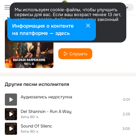
Войти
Мы используем cookie-файлы, чтобы улучшить
сервисы для вас. Если ваш возраст менее 13 лет,
настроить cookie-файлы должен ваш законный
представитель.
Больше информации
Информация о контенте
А я лягу-прилягу
Разрешить все
Настроить
на платформе — здесь
Хиты 60-х
Слушать
Другие песни исполнителя
Аудиозапись недоступна
0:01
Del Shannon - Run A Way
2:25
Хиты 60-х
Sound Of Silenc
3:05
Хиты 60-х