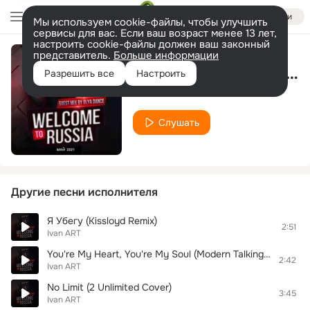
Войти
Мы используем cookie-файлы, чтобы улучшить
сервисы для вас. Если ваш возраст менее 13 лет,
настроить cookie-файлы должен ваш законный
представитель.
Больше информации
Болею Тобой (Kissloyd Remix)
Разрешить все
Настроить
Ivan ART
Слушать
Другие песни исполнителя
Я Убегу (Kissloyd Remix)
2:51
Ivan ART
You're My Heart, You're My Soul (Modern Talking Cover)
2:42
Ivan ART
No Limit (2 Unlimited Cover)
3:45
Ivan ART