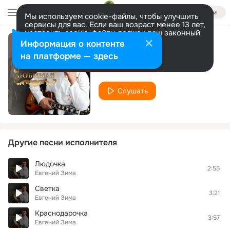
Войти
Мы используем cookie-файлы, чтобы улучшить
сервисы для вас. Если ваш возраст менее 13 лет,
настроить cookie-файлы должен ваш законный
представитель.
Больше информации
Информация о контенте
Ментовка Катюня
Разрешить все
Настроить
на платформе — здесь
Евгений Зима
Слушать
Другие песни исполнителя
Людочка
2:55
Евгений Зима
Светка
3:21
Евгений Зима
Краснодарочка
3:57
Евгений Зима