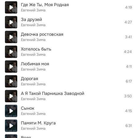
Где Же Ты, Моя Родная
4:19
Евгений Зима
За друзей
4:27
Евгений Зима
Девочка ростовская
3:41
Евгений Зима
Хотелось быть
4:24
Евгений Зима
Любимая моя
4:11
Евгений Зима
Дорогая
6:17
Евгений Зима
А Я Такой Парнишка Заводной
3:50
Евгений Зима
Сынок
4:15
Евгений Зима
Памяти М. Круга
6:31
Евгений Зима
Воля