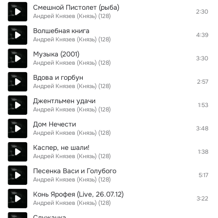
Смешной Пистолет (рыба)
2:30
Андрей Князев (Князь) (128)
Волшебная книга
4:39
Андрей Князев (Князь) (128)
Музыка (2001)
3:30
Андрей Князев (Князь) (128)
Вдова и горбун
2:57
Андрей Князев (Князь) (128)
Джентльмен удачи
1:53
Андрей Князев (Князь) (128)
Дом Нечести
3:48
Андрей Князев (Князь) (128)
Каспер, не шали!
1:38
Андрей Князев (Князь) (128)
Песенка Васи и Голубого
5:17
Андрей Князев (Князь) (128)
Конь Ярофея (Live, 26.07.12)
3:22
Андрей Князев (Князь) (128)
Служанка