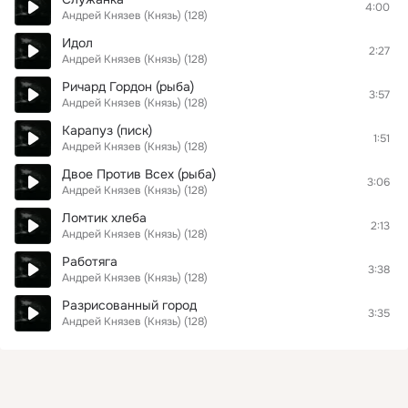
4:00
Андрей Князев (Князь) (128)
Идол
2:27
Андрей Князев (Князь) (128)
Ричард Гордон (рыба)
3:57
Андрей Князев (Князь) (128)
Карапуз (писк)
1:51
Андрей Князев (Князь) (128)
Двое Против Всех (рыба)
3:06
Андрей Князев (Князь) (128)
Ломтик хлеба
2:13
Андрей Князев (Князь) (128)
Работяга
3:38
Андрей Князев (Князь) (128)
Разрисованный город
3:35
Андрей Князев (Князь) (128)