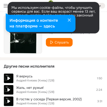
Войти
Мы используем cookie-файлы, чтобы улучшить
сервисы для вас. Если ваш возраст менее 13 лет,
настроить cookie-файлы должен ваш законный
представитель.
Больше информации
Информация о контенте
Пудинг
Разрешить все
Настроить
на платформе — здесь
Андрей Князев (Князь) (128)
Слушать
Другие песни исполнителя
Я вернусь
1:50
Андрей Князев (Князь) (128)
Жаль, нет ружья!
2:24
Андрей Князев (Князь) (128)
В гостях у соседа (Первая версия, 2002)
3:31
Андрей Князев (Князь) (128)