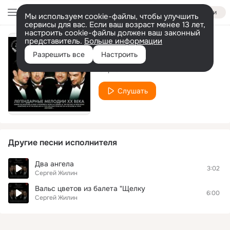
Войти
Мы используем cookie-файлы, чтобы улучшить
сервисы для вас. Если ваш возраст менее 13 лет,
настроить cookie-файлы должен ваш законный
представитель.
Больше информации
Баркарола
Разрешить все
Настроить
Сергей Жилин
Слушать
Другие песни исполнителя
Два ангела
3:02
Сергей Жилин
Вальс цветов из балета "Щелку
6:00
Сергей Жилин