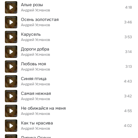
Алые розы
4:18
Андрей Усманов
Осень золотистая
3:46
Андрей Усманов
Карусель
3:53
Андрей Усманов
Дороги добра
3:14
Андрей Усманов
Любовь моя
3:13
Андрей Усманов
Синяя птица
4:43
Андрей Усманов
Самая нежная
3:42
Андрей Усманов
Не обижайся на меня
4:55
Андрей Усманов
Как ты красива
4:02
Андрей Усманов
Лирика Осени