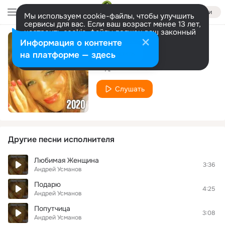
Войти
Мы используем cookie-файлы, чтобы улучшить
сервисы для вас. Если ваш возраст менее 13 лет,
настроить cookie-файлы должен ваш законный
представитель.
Больше информации
Информация о контенте
Мои чувства
Разрешить все
Настроить
на платформе — здесь
Андрей Усманов
Слушать
Другие песни исполнителя
Любимая Женщина
3:36
Андрей Усманов
Подарю
4:25
Андрей Усманов
Попутчица
3:08
Андрей Усманов