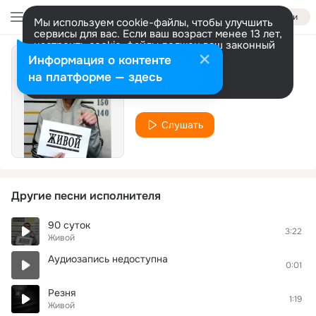
Войти
Мы используем cookie-файлы, чтобы улучшить
сервисы для вас. Если ваш возраст менее 13 лет,
настроить cookie-файлы должен ваш законный
представитель.
Больше информации
Информация о контенте
уголек.
Разрешить все
Настроить
на платформе — здесь
Живой
Слушать
Другие песни исполнителя
90 суток
3:22
Живой
Аудиозапись недоступна
0:01
Резня
1:19
Живой