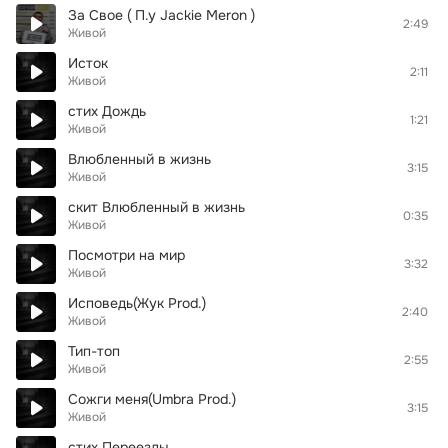
За Свое ( П.у Jackie Meron )
2:49
Живой
Исток
2:11
Живой
стих Дождь
1:21
Живой
Влюбленный в жизнь
3:15
Живой
скит Влюбленный в жизнь
0:35
Живой
Посмотри на мир
3:32
Живой
Исповедь(Жук Prod.)
2:40
Живой
Тип-топ
2:55
Живой
Сожги меня(Umbra Prod.)
3:15
Живой
стих Переезды