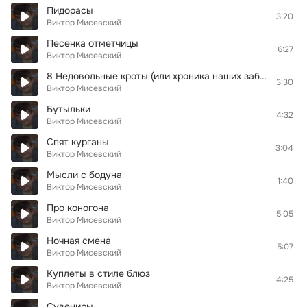
Пидорасы
3:20
Виктор Мисевский
Песенка отметчицы
6:27
Виктор Мисевский
8 Недовольные кроты (или хроника наших забастовок)
3:30
Виктор Мисевский
Бутыльки
4:32
Виктор Мисевский
Спят курганы
3:04
Виктор Мисевский
Мысли с бодуна
1:40
Виктор Мисевский
Про коногона
5:05
Виктор Мисевский
Ночная смена
5:07
Виктор Мисевский
Куплеты в стиле блюз
4:25
Виктор Мисевский
Сувениры