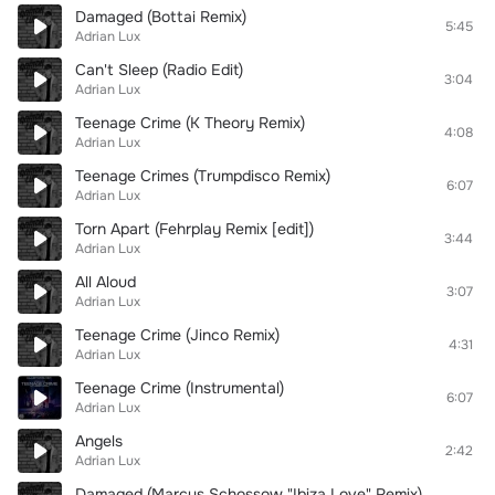
Damaged (Bottai Remix)
5:45
Adrian Lux
Can't Sleep (Radio Edit)
3:04
Adrian Lux
Teenage Crime (K Theory Remix)
4:08
Adrian Lux
Teenage Crimes (Trumpdisco Remix)
6:07
Adrian Lux
Torn Apart (Fehrplay Remix [edit])
3:44
Adrian Lux
All Aloud
3:07
Adrian Lux
Teenage Crime (Jinco Remix)
4:31
Adrian Lux
Teenage Crime (Instrumental)
6:07
Adrian Lux
Angels
2:42
Adrian Lux
Damaged (Marcus Schossow "Ibiza Love" Remix)