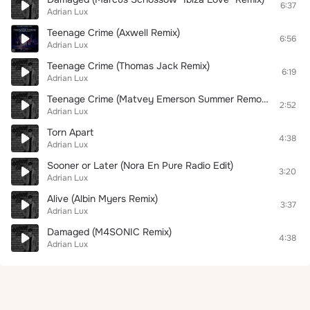
6:37
Adrian Lux
Teenage Crime (Axwell Remix)
6:56
Adrian Lux
Teenage Crime (Thomas Jack Remix)
6:19
Adrian Lux
Teenage Crime (Matvey Emerson Summer Remode) | Lion Bar |
2:52
Adrian Lux
Torn Apart
4:38
Adrian Lux
Sooner or Later (Nora En Pure Radio Edit)
3:20
Adrian Lux
Alive (Albin Myers Remix)
3:37
Adrian Lux
Damaged (M4SONIC Remix)
4:38
Adrian Lux