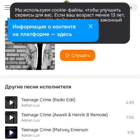
Войти
Мы используем cookie-файлы, чтобы улучшить
сервисы для вас. Если ваш возраст менее 13 лет,
настроить cookie-файлы должен ваш законный
представитель.
Больше информации
Информация о контенте
Torn Apart (As I Am Remix)
Разрешить все
Настроить
на платформе — здесь
Adrian Lux
Слушать
Другие песни исполнителя
Teenage Crime (Radio Edit)
2:45
Adrian Lux
Teenage Crime (Axwell & Henrik B Remode)
7:03
Adrian Lux
Teenage Crime (Matvey Emerson
3:13
Adrian Lux