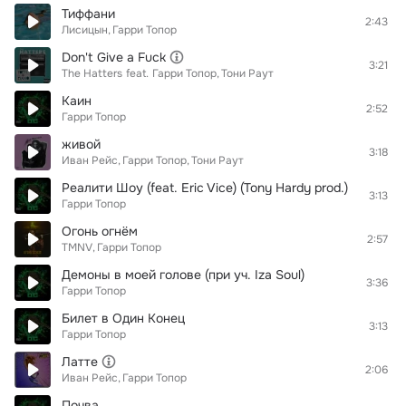
Тиффани
2:43
Лисицын
Гарри Топор
Don't Give a Fuck
3:21
The Hatters
feat.
Гарри Топор
Тони Раут
Каин
2:52
Гарри Топор
живой
3:18
Иван Рейс
Гарри Топор
Тони Раут
Реалити Шоу (feat. Eric Vice) (Tony Hardy prod.)
3:13
Гарри Топор
Огонь огнём
2:57
TMNV
Гарри Топор
Демоны в моей голове (при уч. Iza Soul)
3:36
Гарри Топор
Билет в Один Конец
3:13
Гарри Топор
Латте
2:06
Иван Рейс
Гарри Топор
Почва