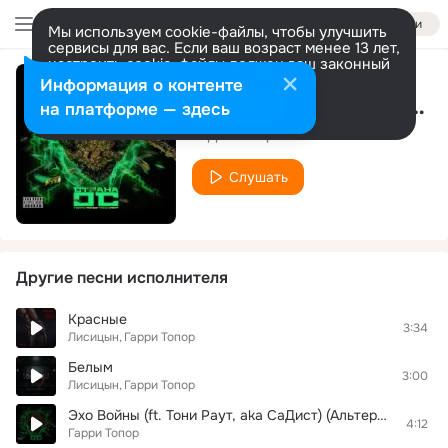
Войти
Мы используем cookie-файлы, чтобы улучшить
сервисы для вас. Если ваш возраст менее 13 лет,
настроить cookie-файлы должен ваш законный
представитель.
Больше информации
Информация о контенте
Двое против всех (full version
Разрешить все
Настроить
на платформе — здесь
Гарри Топор
Слушать
Другие песни исполнителя
Красные
3:34
Лисицын
Гарри Топор
Белым
3:00
Лисицын
Гарри Топор
Эхо Войны (ft. Тони Раут, aka СаДист) (Альтернативная версия) (Bastande prod.)
4:12
Гарри Топор