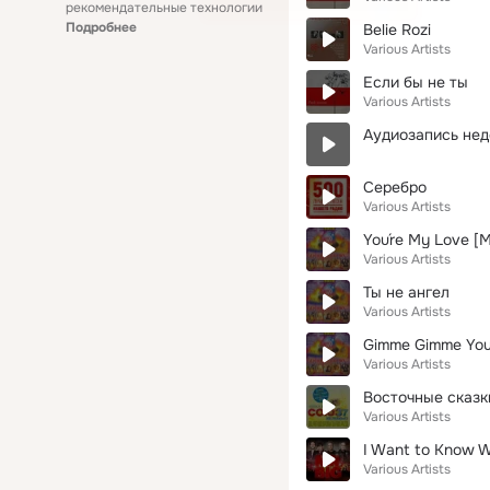
рекомендательные технологии
Подробнее
Belie Rozi
Various Artists
Если бы не ты
Various Artists
Аудиозапись нед
Серебро
Various Artists
You´re My Love [M
Various Artists
Ты не ангел
Various Artists
Gimme Gimme Your
Various Artists
Восточные сказк
Various Artists
I Want to Know W
Various Artists