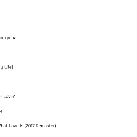
оступна
y Life]
 Lovin'
и
hat Love Is (2017 Remaster)