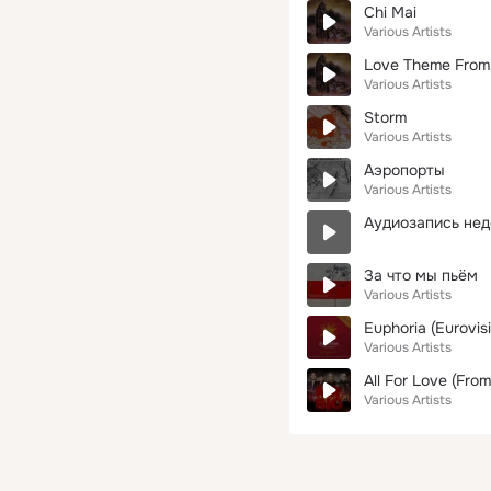
Chi Mai
Various Artists
Love Theme From
Various Artists
Storm
Various Artists
Аэропорты
Various Artists
Аудиозапись нед
За что мы пьём
Various Artists
Euphoria (Eurovis
Various Artists
All For Love (Fro
Various Artists