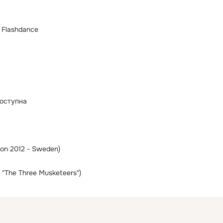
 Flashdance
оступна
ion 2012 - Sweden)
m "The Three Musketeers")