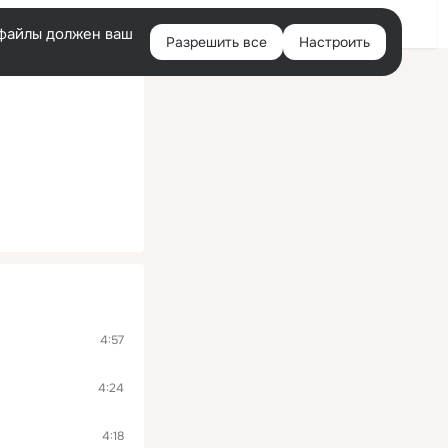
Войти
e-файлы должен ваш
Разрешить все
Настроить
Правая
колонка
4:57
4:24
4:18