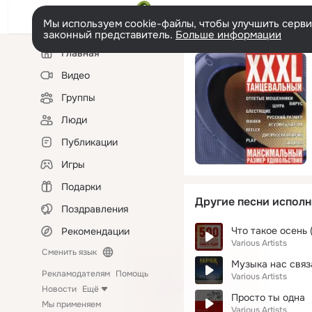
Мы используем cookie-файлы, чтобы улучшить сервис
законный представитель.
Больше информации
Левая
Главная
колонка
Видео
Группы
Люди
Публикации
Игры
Подарки
Другие песни исполн
Поздравления
Что такое осень 
Рекомендации
Various Artists
Сменить язык
Музыка нас связ
Рекламодателям
Помощь
Various Artists
Новости
Ещё
Просто ты одна
Мы применяем
Various Artists