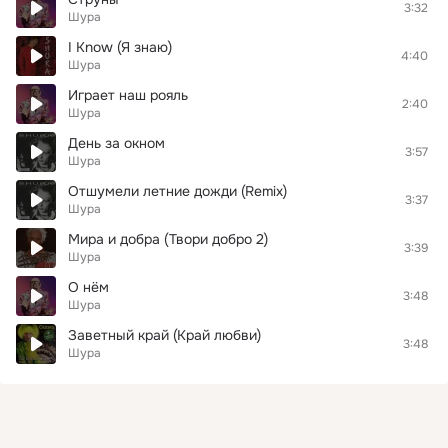
3:32
Шура
I Know (Я знаю)
4:40
Шура
Играет наш рояль
2:40
Шура
День за окном
3:57
Шура
Отшумели летние дожди (Remix)
3:37
Шура
Мира и добра (Твори добро 2)
3:39
Шура
О нём
3:48
Шура
Заветный край (Край любви)
3:48
Шура