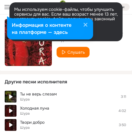
Войти
Мы используем cookie-файлы, чтобы улучшить
сервисы для вас. Если ваш возраст менее 13 лет,
настроить cookie-файлы должен ваш законный
представитель.
Больше информации
Информация о контенте
Не Верь Слезам (A-One Remix)
Разрешить все
Настроить
на платформе — здесь
Шура
Слушать
Другие песни исполнителя
Ты не верь слезам
3:11
Шура
Холодная луна
4:02
Шура
Твори добро
3:50
Шура