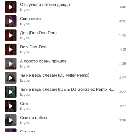
Отшумели летние дожди
4:16
Шура
Сквозняки
4:35
Шура
Дон (Don Don Don)
4:45
Шура
Don-Don-Don
4:31
Шура
А просто осень пришла
4:05
Шура
Ты не верь слезам (DJ Miller Remix)
4:57
Шура
Ты не верь слезам (ICE & DJ Gonzalez Remix Radio Mix)
3:22
Шура
Сны
3:22
Шура
Смех и слёзы
3:38
Шура
Струны