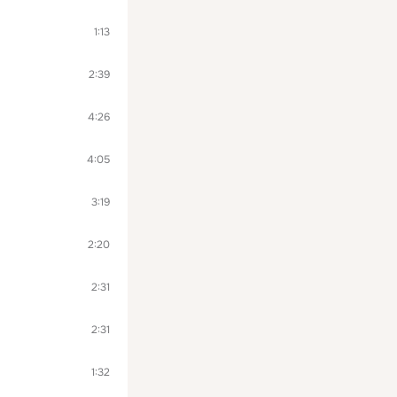
1:13
2:39
4:26
4:05
3:19
2:20
2:31
2:31
1:32