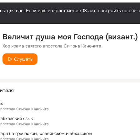
ы для вас. Если ваш возраст менее 13 лет, настроить cooki
Величит душа моя Господа (визант.)
Хор храма святого апостола Симона Канонита
Слушать
ителя
бх
 апостола Симона Канонита
абхазский язык
 апостола Симона Канонита
ари на греческом, славянском и абхазском
 апостола Симона Канонита