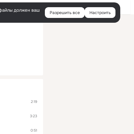
Войти
e-файлы должен ваш
Разрешить все
Настроить
Правая
колонка
2:19
3:23
0:51