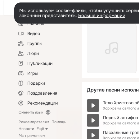
Мы используем cookie-файлы, чтобы улучшить сервис
законный представитель.
Больше информации
Левая
Главная
колонка
Видео
Группы
Люди
Публикации
Игры
Подарки
Другие песни исполн
Поздравления
Тело Христово а
Рекомендации
Хор храма святого
Сменить язык
Первый антифон 
Рекламодателям
Помощь
Хор храма святого
Новости
Ещё
Пасхальные троп
Мы применяем
Хор храма святого