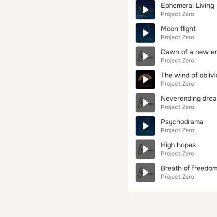
Ephemeral Living
Project Zero
Moon flight
Project Zero
Dawn of a new e
Project Zero
The wind of obliv
Project Zero
Neverending dre
Project Zero
Psychodrama
Project Zero
High hopes
Project Zero
Breath of freedo
Project Zero