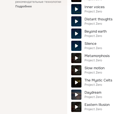
рекомендательные технологии
Подробнее
Inner voices
Project Zero
Distant thoughts
Project Zero
Beyond earth
Project Zero
Silence
Project Zero
Metamorphosis
Project Zero
Slow motion
Project Zero
The Mystic Celts
Project Zero
Daydream
Project Zero
Eastern Illusion
Project Zero