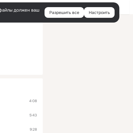
Войти
e-файлы должен ваш
Разрешить все
Настроить
Правая
колонка
4:08
5:43
9:28