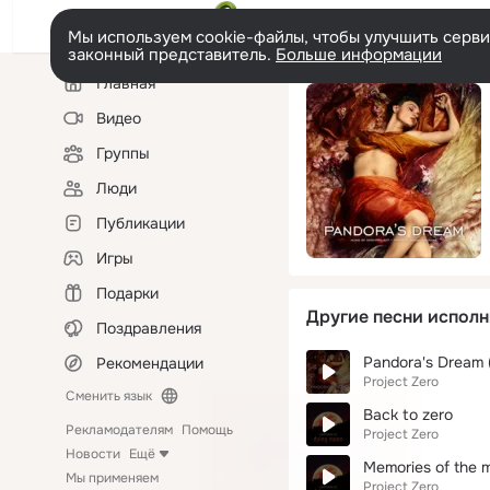
Мы используем cookie-файлы, чтобы улучшить сервис
законный представитель.
Больше информации
Левая
Главная
колонка
Видео
Группы
Люди
Публикации
Игры
Подарки
Другие песни исполн
Поздравления
Pandora's Dream (
Рекомендации
Project Zero
Сменить язык
Back to zero
Рекламодателям
Помощь
Project Zero
Новости
Ещё
Memories of the 
Мы применяем
Project Zero