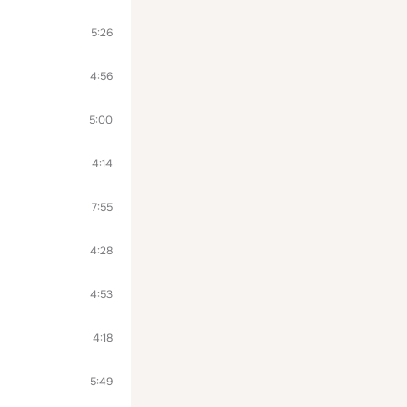
5:26
4:56
5:00
4:14
7:55
4:28
4:53
4:18
5:49