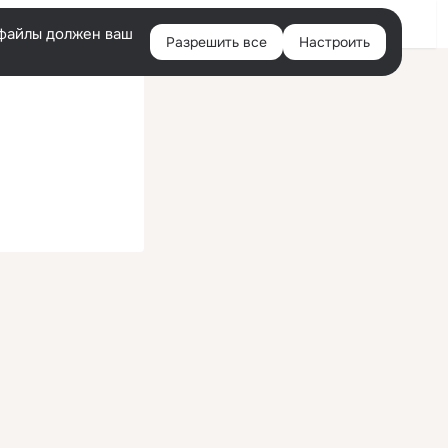
Войти
e-файлы должен ваш
Разрешить все
Настроить
Правая
колонка